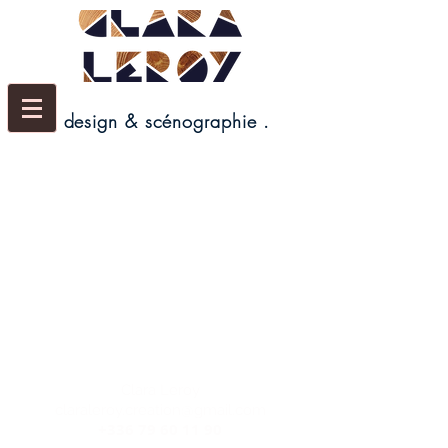
. design & scénographie .
Clara Leroy
claraleroy.creation@gmail.com
+336 79 60 11 90