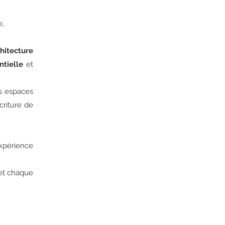
ce,
hitecture
tielle
et
its espaces
criture de
expérience
 et chaque