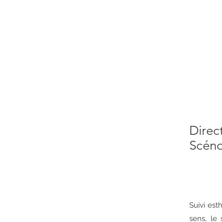
Direct
Scéno
Suivi est
sens, le 