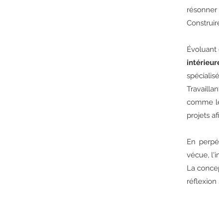
résonner a
Construir
Évoluant 
intérieu
spécialis
Travaillan
comme les
projets a
En perpét
vécue, l'
La concep
réflexion 