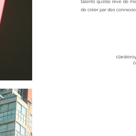
talents qu'elle rêve de met
de créer par des connexio
claralero
0