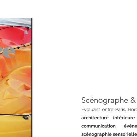
re
Scénographe & 
Évoluant entre Paris, Bor
architecture intérie
communication événem
scénographie sensorielle